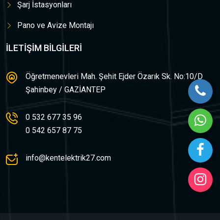
Şarj İstasyonları
Pano ve Avize Montajı
İLETIŞIM BILGILERI
Öğretmenevleri Mah. Şehit Ejder Özarık Sk. No:10/D Şahinbey / GAZİANTEP
0 532 677 35 96
0 542 657 87 75
info@kentelektrik27.com