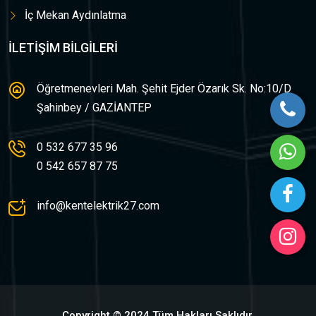
İç Mekan Aydınlatma
İLETIŞIM BILGILERI
Öğretmenevleri Mah. Şehit Ejder Özarık Sk. No:10/D Şahinbey / GAZİANTEP
0 532 677 35 96
0 542 657 87 75
info@kentelektrik27.com
Copyright © 2024 Tüm Hakları Saklıdır.